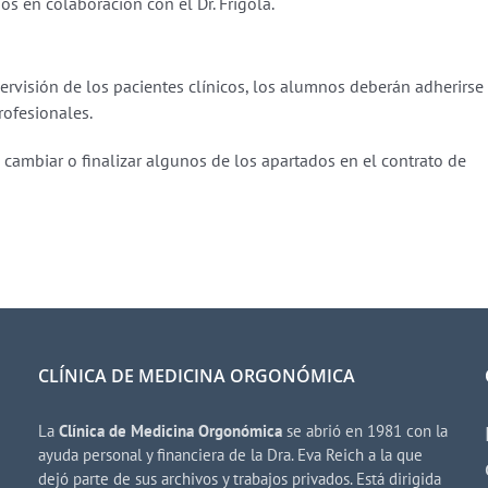
s en colaboración con el Dr. Frigola.
ervisión de los pacientes clínicos, los alumnos deberán adherirse
rofesionales.
r, cambiar o finalizar algunos de los apartados en el contrato de
CLÍNICA DE MEDICINA ORGONÓMICA
La
Clínica de Medicina Orgonómica
se abrió en 1981 con la
ayuda personal y financiera de la Dra. Eva Reich a la que
dejó parte de sus archivos y trabajos privados. Está dirigida